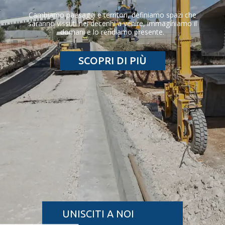
Cambiamo paesaggi e territori, definiamo spazi che
saranno vissuti nei decenni a venire, immaginiamo il
domani e lo rendiamo presente.
SCOPRI DI PIÙ
UNISCITI A NOI