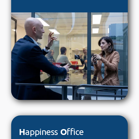
H
O
appiness
ffice