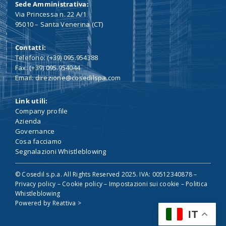
Sede Amministrativa:
Via Princessa n. 22 A/1
95010 – Santa Venerina (CT)
Contatti:
Telefono: (+39) 095.954388
Fax: (+39) 095.954044
Email: direzione@cosedilspa.com
Link utili:
Company profile
Azienda
Governance
Cosa facciamo
Segnalazioni Whistleblowing
© Cosedil s.p.a. All Rights Reserved 2025. IVA: 00512340878 –
Privacy policy
–
Cookie policy
–
Impostazioni sui cookie
–
Politica
Whistleblowing
Powered by
Reattiva >
IT