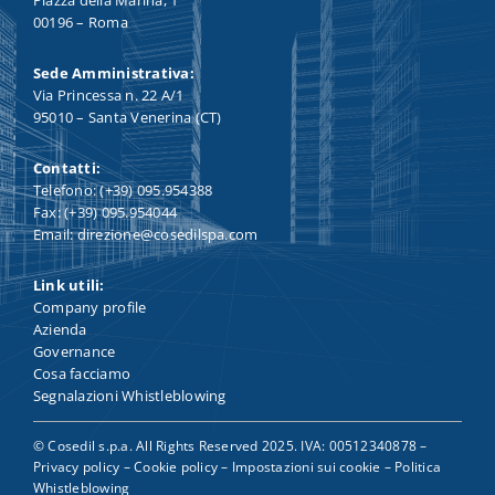
00196 – Roma
Sede Amministrativa:
Via Princessa n. 22 A/1
95010 – Santa Venerina (CT)
Contatti:
Telefono: (+39) 095.954388
Fax: (+39) 095.954044
Email: direzione@cosedilspa.com
Link utili:
Company profile
Azienda
Governance
Cosa facciamo
Segnalazioni Whistleblowing
© Cosedil s.p.a. All Rights Reserved 2025. IVA: 00512340878 –
Privacy policy
–
Cookie policy
–
Impostazioni sui cookie
–
Politica
Whistleblowing