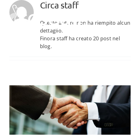
Salta
Circa
staff
al
contenuto
Questo autore non ha riempito alcun
dettaglio.
Finora staff ha creato 20 post nel
blog.