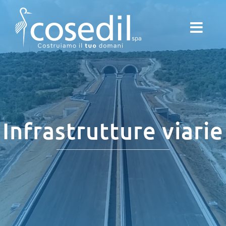
Salta
al
contenuto
Infrastrutture viarie