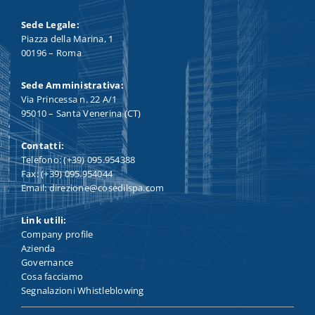
Sede Legale:
Piazza della Marina, 1
00196 – Roma
Sede Amministrativa:
Via Princessa n. 22 A/1
95010 – Santa Venerina (CT)
Contatti:
Telefono: (+39) 095.954388
Fax: (+39) 095.954044
Email: direzione@cosedilspa.com
Link utili:
Company profile
Azienda
Governance
Cosa facciamo
Segnalazioni Whistleblowing