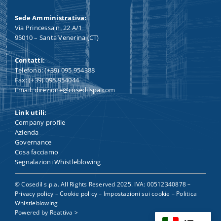
Sede Amministrativa:
Via Princessa n. 22 A/1
95010 – Santa Venerina (CT)
Contatti:
Telefono: (+39) 095.954388
Fax: (+39) 095.954044
Email: direzione@cosedilspa.com
Link utili:
Company profile
Azienda
Governance
Cosa facciamo
Segnalazioni Whistleblowing
© Cosedil s.p.a. All Rights Reserved 2025. IVA: 00512340878 –
Privacy policy
–
Cookie policy
–
Impostazioni sui cookie
–
Politica
Whistleblowing
Powered by
Reattiva >