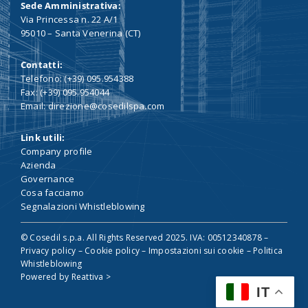
Sede Amministrativa:
Via Princessa n. 22 A/1
95010 – Santa Venerina (CT)
Contatti:
Telefono: (+39) 095.954388
Fax: (+39) 095.954044
Email: direzione@cosedilspa.com
Link utili:
Company profile
Azienda
Governance
Cosa facciamo
Segnalazioni Whistleblowing
© Cosedil s.p.a. All Rights Reserved 2025. IVA: 00512340878 –
Privacy policy
–
Cookie policy
–
Impostazioni sui cookie
–
Politica
Whistleblowing
Powered by
Reattiva >
IT