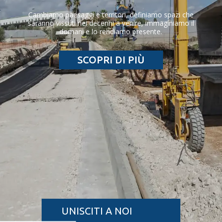
Cambiamo paesaggi e territori, definiamo spazi che
saranno vissuti nei decenni a venire, immaginiamo il
domani e lo rendiamo presente.
SCOPRI DI PIÙ
UNISCITI A NOI