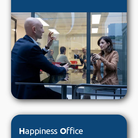
H
O
appiness
ffice