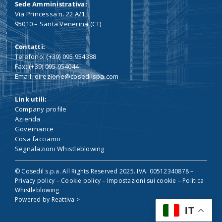
Sede Amministrativa:
Via Princessa n. 22 A/1
95010 – Santa Venerina (CT)
Contatti:
Telefono: (+39) 095.954388
Fax: (+39) 095.954044
Email: direzione@cosedilspa.com
Link utili:
Company profile
Azienda
Governance
Cosa facciamo
Segnalazioni Whistleblowing
© Cosedil s.p.a. All Rights Reserved 2025. IVA: 00512340878 –
Privacy policy
–
Cookie policy
–
Impostazioni sui cookie
–
Politica
Whistleblowing
Powered by
Reattiva >
IT