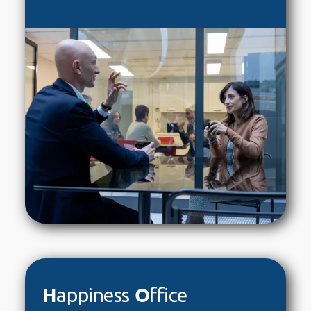
H
O
appiness
ffice