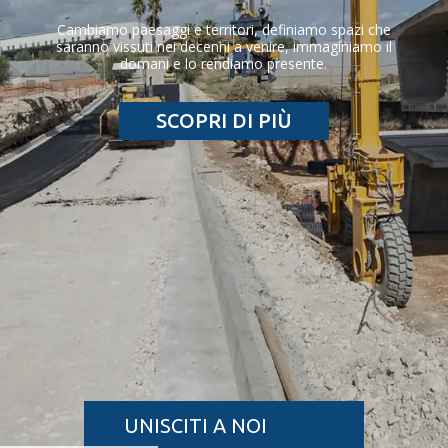
Cambiamo paesaggi e territori, definiamo spazi che
saranno vissuti nei decenni a venire, immaginiamo il
domani e lo rendiamo presente.
SCOPRI DI PIÙ
UNISCITI A NOI