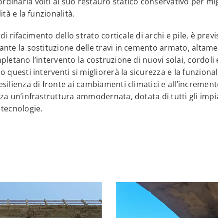
dinaria volti al suo restauro statico conservativo per mig
ità e la funzionalità.
 di rifacimento dello strato corticale di archi e pile, è prev
ante la sostituzione delle travi in cemento armato, altam
pletano l’intervento la costruzione di nuovi solai, cordoli 
o questi interventi si migliorerà la sicurezza e la funziona
silienza di fronte ai cambiamenti climatici e all’incremento
za un’infrastruttura ammodernata, dotata di tutti gli impia
 tecnologie.