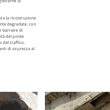
liorarne la
ista la ricostruzione
ente degradate, con
e barriere di
lità del ponte
 del traffico,
nti di sicurezza al