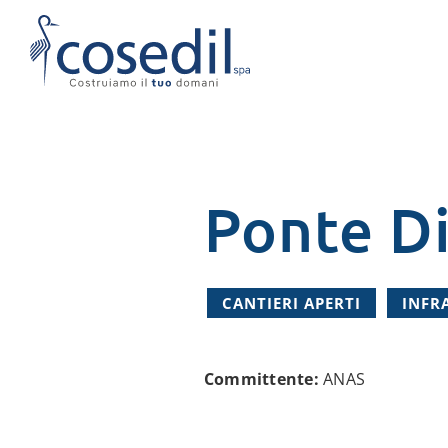
Salta
al
contenuto
Ponte Di
CANTIERI APERTI
INFR
Committente:
ANAS