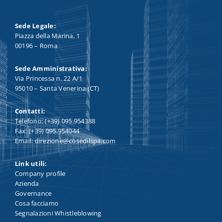
Sede Legale:
Piazza della Marina, 1
00196 – Roma
Sede Amministrativa:
Via Princessa n. 22 A/1
95010 – Santa Venerina (CT)
Contatti:
Telefono: (+39) 095.954388
Fax: (+39) 095.954044
Email: direzione@cosedilspa.com
Link utili:
Company profile
Azienda
Governance
Cosa facciamo
Segnalazioni Whistleblowing