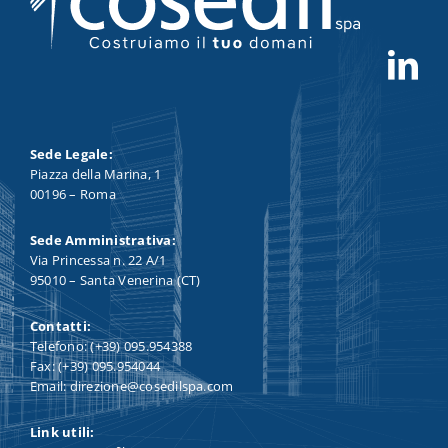
Sede Legale:
Piazza della Marina, 1
00196 – Roma
Sede Amministrativa:
Via Princessa n. 22 A/1
95010 – Santa Venerina (CT)
Contatti:
Telefono: (+39) 095.954388
Fax: (+39) 095.954044
Email: direzione@cosedilspa.com
Link utili: