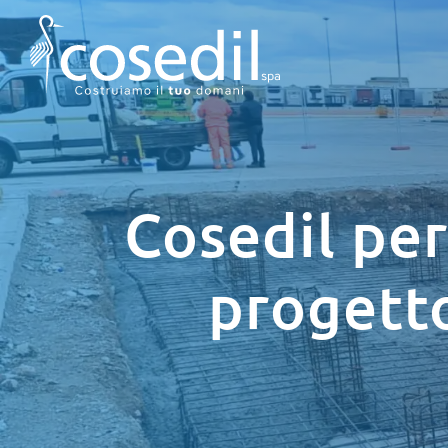
Salta
al
contenuto
Cosedil per 
progetto