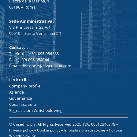
Piazza della Marina, 1
00196 – Roma
Sede Amministrativa:
Via Princessa n. 22 A/1
95010 – Santa Venerina (CT)
Contatti:
Telefono: (+39) 095.954388
Fax: (+39) 095.954044
Email: direzione@cosedilspa.com
Link utili:
Company profile
Azienda
Governance
Cosa facciamo
Segnalazioni Whistleblowing
© Cosedil s.p.a. All Rights Reserved 2025. IVA: 00512340878 –
Privacy policy
–
Cookie policy
–
Impostazioni sui cookie
–
Politica
Whistleblowing