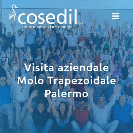
Salta
al
contenuto
Visita aziendale
Molo Trapezoidale
Palermo