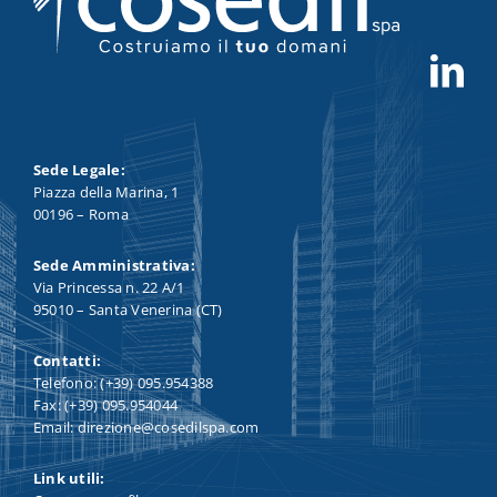
Sede Legale:
Piazza della Marina, 1
00196 – Roma
Sede Amministrativa:
Via Princessa n. 22 A/1
95010 – Santa Venerina (CT)
Contatti:
Telefono: (+39) 095.954388
Fax: (+39) 095.954044
Email: direzione@cosedilspa.com
Link utili: