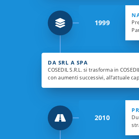
N
1999
Pre
Par
DA SRL A SPA
COSEDIL S.R.L. si trasforma in COSEDIL S
con aumenti successivi, all’attuale cap
P
2010
Due
str