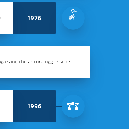
1976
di
agazzini, che ancora oggi è sede
1996