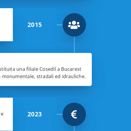
2015
tituita una filiale Cosedil a Bucarest
o monumentale, stradali ed idrauliche.
2023
re