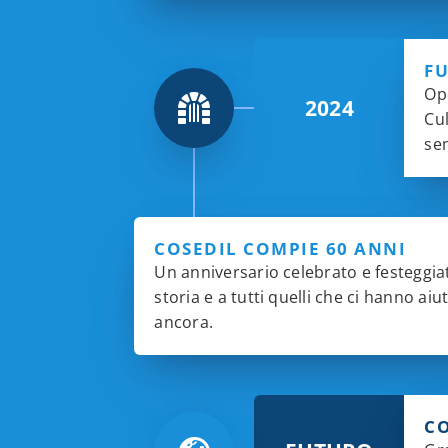
FU
Ope
2024
Cul
se
COSEDIL COMPIE 60 ANNI
Un anniversario celebrato e festeggia
storia e a tutti quelli che ci hanno ai
ancora.
C