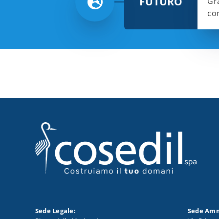
FUTURO
Gra
con
Sede Legale:
Sede Amm