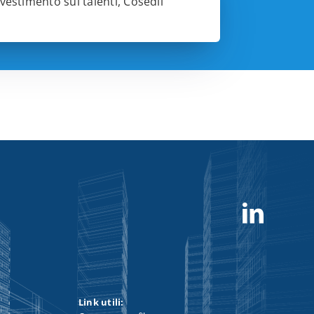
nvestimento sui talenti, Cosedil
Link utili: