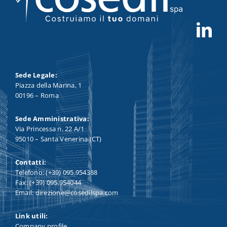
Sede Legale:
Piazza della Marina, 1
00196 – Roma
Sede Amministrativa:
Via Princessa n. 22 A/1
95010 – Santa Venerina (CT)
Contatti:
Telefono: (+39) 095.954388
Fax: (+39) 095.954044
Email: direzione@cosedilspa.com
Link utili:
Company profile