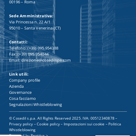
00196 – Roma
Sede Amministrativa:
Via Princessa n. 22 A/1
95010 – Santa Venerina (CT)
Contatti:
Telefono: (+39) 095.954388
Fax: (+39) 095.954044
Email: direzione@cosedilspa.com
Link utili:
Company profile
Azienda
Governance
Cosa facciamo
Segnalazioni Whistleblowing
© Cosedil s.p.a. All Rights Reserved 2025. IVA: 00512340878 –
Privacy policy
–
Cookie policy
–
Impostazioni sui cookie
–
Politica
Whistleblowing
Powered by
Reattiva >