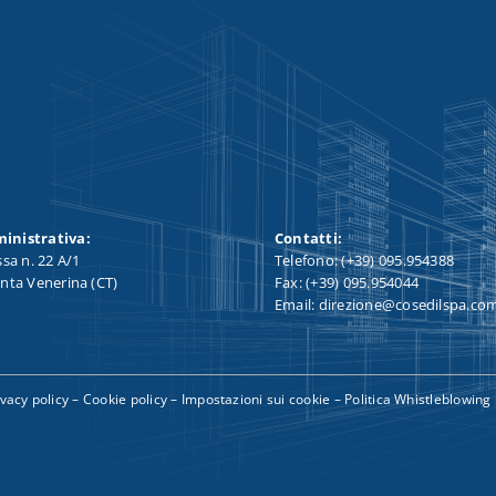
inistrativa:
Contatti:
ssa n. 22 A/1
Telefono: (+39) 095.954388
nta Venerina (CT)
Fax: (+39) 095.954044
Email: direzione@cosedilspa.co
ivacy policy
–
Cookie policy
–
Impostazioni sui cookie
–
Politica Whistleblowing