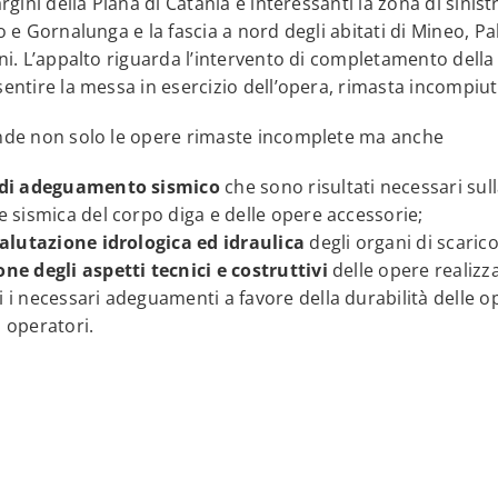
gini della Piana di Catania e interessanti la zona di sinistra
 e Gornalunga e la fascia a nord degli abitati di Mineo, Pa
ni. L’appalto riguarda l’intervento di completamento della 
entire la messa in esercizio dell’opera, rimasta incompiut
nde non solo le opere rimaste incomplete ma anche
i di adeguamento sismico
che sono risultati necessari sul
ne sismica del corpo diga e delle opere accessorie;
ivalutazione idrologica ed idraulica
degli organi di scarico
one degli aspetti tecnici e costruttivi
delle opere realizza
i i necessari adeguamenti a favore della durabilità delle o
i operatori.