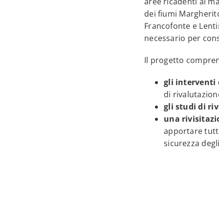
aree ricadenti ai mar
dei fiumi Margherito
Francofonte e Lenti
necessario per cons
Il progetto compre
gli intervent
di rivalutazio
gli studi di r
una rivisitazi
apportare tutt
sicurezza degl