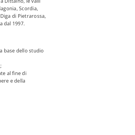
 Dittaino, le valli
lagonia, Scordia,
Diga di Pietrarossa,
a dal 1997.
la base dello studio
;
te al fine di
pere e della