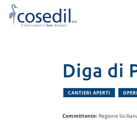
Salta
al
contenuto
Diga di 
CANTIERI APERTI
OPER
Committente:
Regione Sicilian