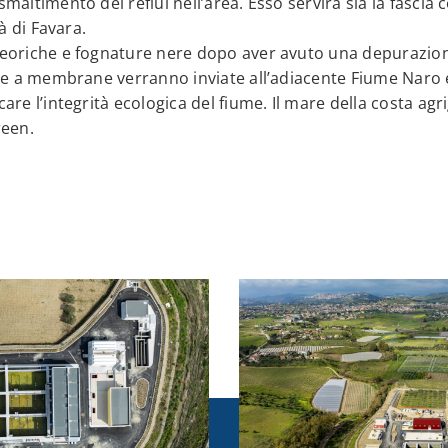
maltimento dei reflui nell’area. Esso servirà sia la fascia c
tà di Favara.
eoriche e fognature nere dopo aver avuto una depurazione
one a membrane verranno inviate all’adiacente Fiume Naro e
are l’integrità ecologica del fiume. Il mare della costa agri
reen.