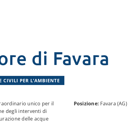
re di Favara
 CIVILI PER L’AMBIENTE
aordinario unico per il
Posizione:
Favara (AG)
e degli interventi di
urazione delle acque