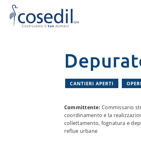
Salta
al
contenuto
Depurato
CANTIERI APERTI
OPERE
Committente:
Commissario str
coordinamento e la realizzazion
collettamento, fognatura e dep
reflue urbane