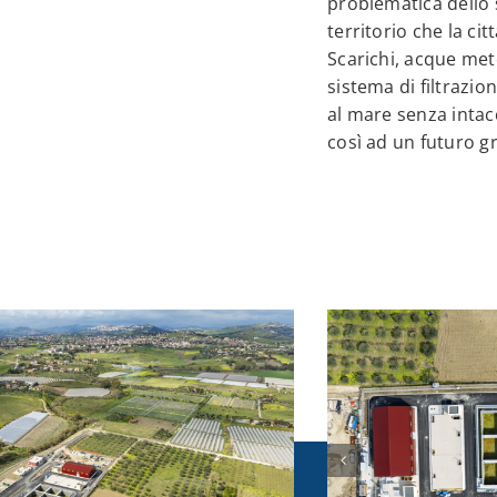
problematica dello s
territorio che la cit
Scarichi, acque met
sistema di filtrazi
al mare senza intacc
così ad un futuro g